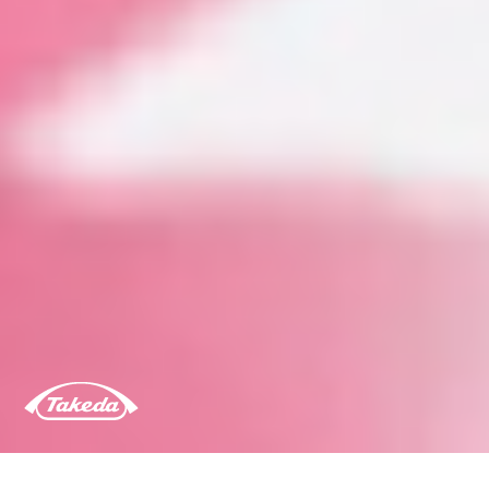
Pour la BU Gastroentérologie de Takeda France,