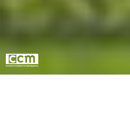
Pour l’association Connaitre et Combattre les
Myélodysplasies (CCM) et Novartis France, concevoir un
outil d’information à destination du grand public et du corps
médical, oeuvrant à une meilleure reconnaissance des
Myélodysplasies, une amélioration de son diagnostic et une
meilleure prise en charge des patients.