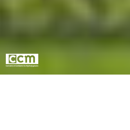
Pour l’association Connaitre et Combattre les
Myélodysplasies (CCM) et Novartis France, concevoir un
outil d’information à destination du grand public et du corps
médical, oeuvrant à une meilleure reconnaissance des
Myélodysplasies, une amélioration de son diagnostic et une
meilleure prise en charge des patients.